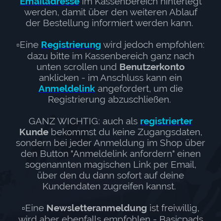
Emailadresse
im Kassenbereich hinterlegt
werden, damit über den weiteren Ablauf
der Bestellung informiert werden kann.
▫️Eine
Registrierung
wird jedoch empfohlen:
dazu bitte im Kassenbereich ganz nach
unten scrollen und
Benutzerkonto
anklicken - im Anschluss kann ein
Anmeldelink
angefordert, um die
Registrierung abzuschließen.
GANZ WICHTIG: auch als
registrierter
Kunde
bekommst du keine Zugangsdaten,
sondern bei jeder Anmeldung im Shop über
den Button "Anmeldelink anfordern" einen
sogenannten magischen Link per Email,
über den du dann sofort auf deine
Kundendaten zugreifen kannst.
▫️Eine
Newsletteranmeldung
ist freiwillig,
wird aber ebenfalls empfohlen - Basicpads